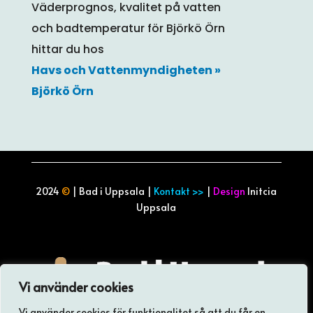
Väderprognos, kvalitet på vatten
och badtemperatur för Björkö Örn
hittar du hos
Havs och Vattenmyndigheten »
Björkö Örn
2024
©
| Bad i Uppsala |
Kontakt >>
|
Design
Initcia
Uppsala
Vi använder cookies
Vi använder cookies för funktionalitet så att du får en