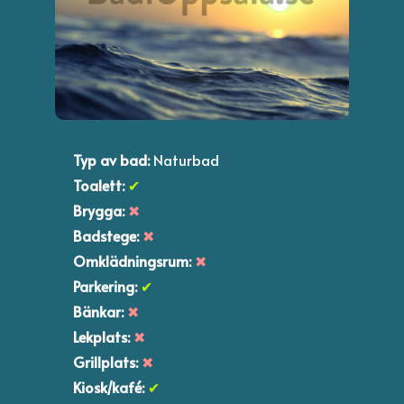
Typ av bad:
Naturbad
Toalett:
✔
Brygga:
✖
Badstege:
✖
Omklädningsrum:
✖
Parkering:
✔
Bänkar:
✖
Lekplats:
✖
Grillplats:
✖
Kiosk/kafé:
✔