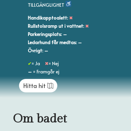
TILLGÄNGLIGHET
Handikapptoalett:
✖
Rullstolsramp ut i vattnet:
✖
Parkeringsplats: –
Ledarhund får medtas: –
Övrigt: –
✔
= Ja
✖
= Nej
–
= Framgår ej
Hitta hit
Om badet