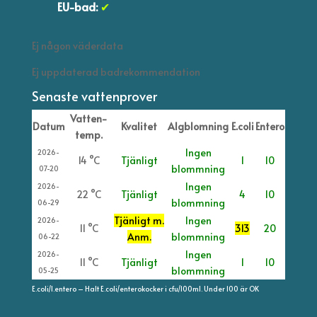
EU-bad:
✔
Ej någon väderdata
Ej uppdaterad badrekommendation
Senaste vattenprover
Vatten-
Datum
Kvalitet
Algblomning
E.coli
Entero
temp.
Ingen
2026-
14 °C
Tjänligt
1
10
blommning
07-20
Ingen
2026-
22 °C
Tjänligt
4
10
blommning
06-29
Tjänligt m.
Ingen
2026-
11 °C
313
20
Anm.
blommning
06-22
Ingen
2026-
11 °C
Tjänligt
1
10
blommning
05-25
E.coli/I.entero – Halt E.coli/enterokocker i cfu/100ml. Under 100 är OK