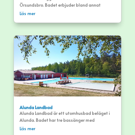
Örsundsbro. Badet erbjuder bland annat
sandstrand, barnbad och stora gräsytor.
Läs mer
Alunda Landbad
Alunda Landbad är ett utomhusbad beläget i
Alunda. Badet har tre bassänger med
tillhörande gräsytor.
Läs mer