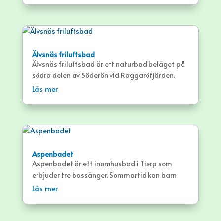
Älvsnäs friluftsbad
Älvsnäs friluftsbad är ett naturbad beläget på
södra delen av Söderön vid Raggaröfjärden.
Läs mer
Aspenbadet
Aspenbadet är ett inomhusbad i Tierp som
erbjuder tre bassänger. Sommartid kan barn
även plaska i en liten bassäng utomhus.
Läs mer