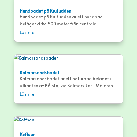
Hundbadet på Krutudden
Hundbadet på Krutudden är ett hundbad
beläget cirka 500 meter från centrala
Östhammar, på en udde som sträcker sig ut i
Läs mer
Östhammarsfjärden.
Kalmarsandsbadet
Kalmarsandsbadet är ett naturbad beläget i
utkanten av Bålsta, vid Kalmarviken i Mälaren.
Badet bjuder på lång sandstrand med bryggor.
Läs mer
Koffsan