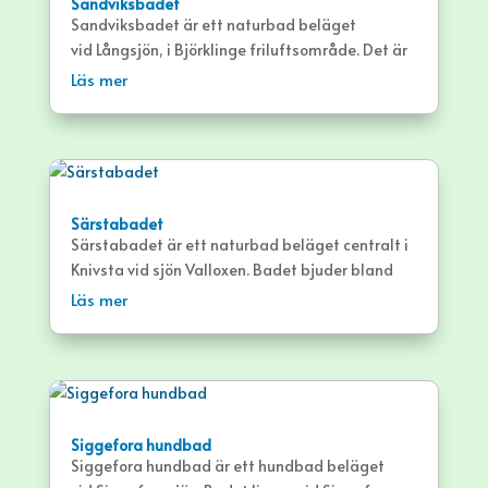
Sandviksbadet
Sandviksbadet är ett naturbad beläget
vid Långsjön, i Björklinge friluftsområde. Det är
ett stort och lättillgängligt bad med
Läs mer
sandstrand, bryggor och gräsytor.
Sandviksbadet kallas även för Långsjöbadet
och Björklingebadet.
Särstabadet
Särstabadet är ett naturbad beläget centralt i
Knivsta vid sjön Valloxen. Badet bjuder bland
annat på stora, öppna gräsytor i en slänt ned
Läs mer
mot sjön och sandstrand.
Siggefora hundbad
Siggefora hundbad är ett hundbad beläget