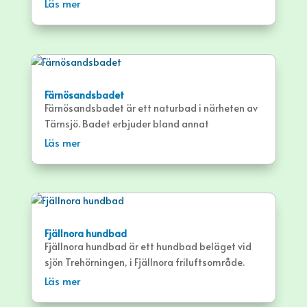
motionsbassäng och en varmvattenbassäng
Läs mer
samt gym, bastu etc.
Färnösandsbadet
Färnösandsbadet är ett naturbad i närheten av
Tärnsjö. Badet erbjuder bland annat
sandstrand och pontonbryggor.
Läs mer
Fjällnora hundbad
Fjällnora hundbad är ett hundbad beläget vid
sjön Trehörningen, i Fjällnora friluftsområde.
Badplatsen är för hundar och erbjuder
Läs mer
sandstrand och gräsyta.