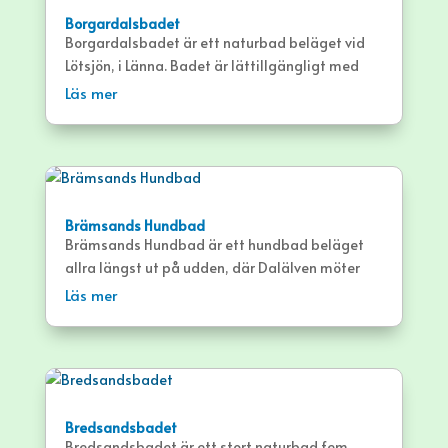
Borgardalsbadet
Borgardalsbadet är ett naturbad beläget vid
Lötsjön, i Länna. Badet är lättillgängligt med
bland annat sandstrand och stora gräsytor.
Läs mer
Brämsands Hundbad
Brämsands Hundbad är ett hundbad beläget
allra längst ut på udden, där Dalälven möter
havet. Stranden vid Brämsand bjuder på
Läs mer
djupare vatten än närliggande Rullsand, men
precis lika fin sand.
Bredsandsbadet
Bredsandsbadet är ett stort naturbad fem