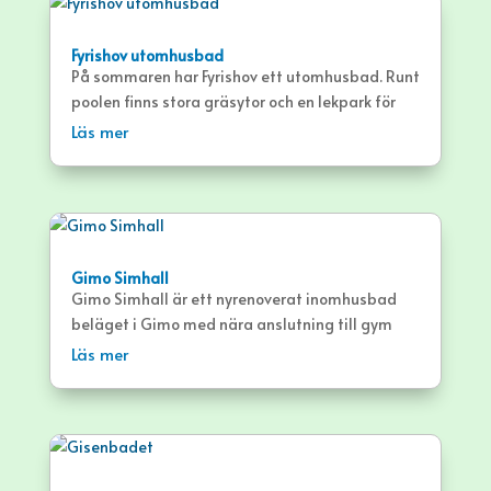
Fyrishov utomhusbad
På sommaren har Fyrishov ett utomhusbad. Runt
poolen finns stora gräsytor och en lekpark för
små barn. Det finns en särskild sommarentrén
Läs mer
vid vilken ett enklare omklädningsrum finns
samt en servering där det finns säkerhetsskåp
för värdesaker (eget hänglås krävs).
Gimo Simhall
Gimo Simhall är ett nyrenoverat inomhusbad
beläget i Gimo med nära anslutning till gym
och sporthall. Simhallen är öppen från början av
Läs mer
september till i slutet av maj.