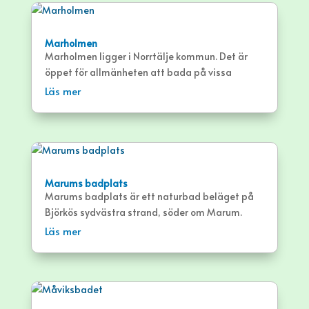
Marholmen
Marholmen ligger i Norrtälje kommun. Det är
öppet för allmänheten att bada på vissa
badplatser på holmen samt vandra/cykla i
Läs mer
området. Det finns även platser för hundar att
bada. Holmen är bilfri men har en bro så färja
krävs inte för att ta sig dit.
Marums badplats
Marums badplats är ett naturbad beläget på
Björkös sydvästra strand, söder om Marum.
Badplatsen bjuder bland annat på en
Läs mer
långgrund, lite stenig botten.