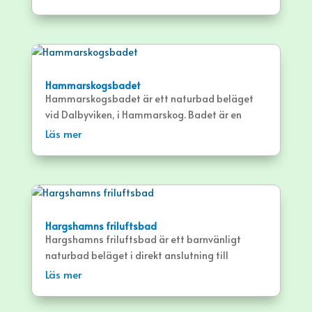
både sand- och gräsytor.
Hammarskogsbadet
Hammarskogsbadet är ett naturbad beläget
vid Dalbyviken, i Hammarskog. Badet är en
lättillgänglig, barnvänlig bad med sandstrand,
Läs mer
bryggor och stora gräsytor.
Hargshamns friluftsbad
Hargshamns friluftsbad är ett barnvänligt
naturbad beläget i direkt anslutning till
Hargshamns camping. Badet erbjuder havsbad
Läs mer
med sand, gräs, klippor och bryggor.