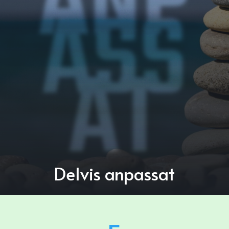
ANP
ASS
AT
Delvis anpassat