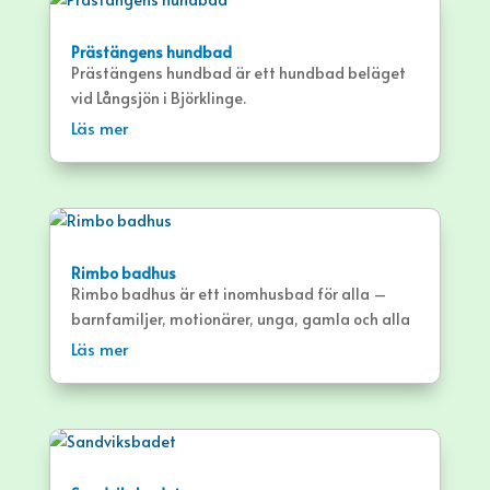
Prästängens hundbad
Prästängens hundbad är ett hundbad beläget
vid Långsjön i Björklinge.
Läs mer
Rimbo badhus
Rimbo badhus är ett inomhusbad för alla –
barnfamiljer, motionärer, unga, gamla och alla
där emellan. Badet har 3 bassänger.
Läs mer