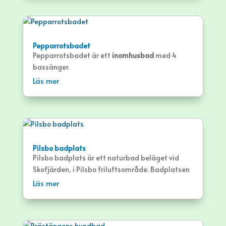
Pepparrotsbadet
Pepparrotsbadet är ett
inomhusbad
med 4
bassänger.
Läs mer
Pilsbo badplats
Pilsbo badplats är ett naturbad beläget vid
Skofjärden, i Pilsbo friluftsområde. Badplatsen
har brygga, grus- och gräsytor.
Läs mer