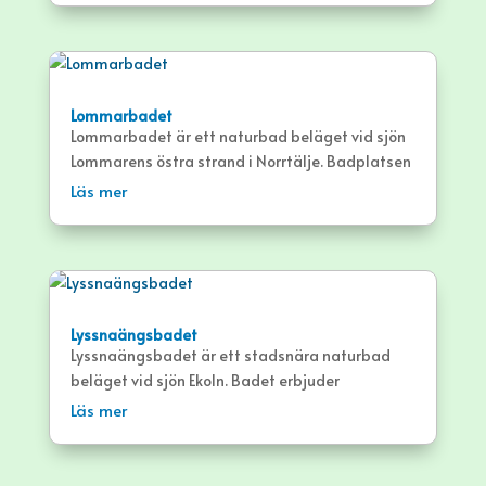
Lommarbadet
Lommarbadet är ett naturbad beläget vid sjön
Lommarens östra strand i Norrtälje. Badplatsen
bjuder på bland annat på bryggor och svagt
Läs mer
sluttande gräsmatta. Rullstolsramp ut i vattnet
finns.
Lyssnaängsbadet
Lyssnaängsbadet är ett stadsnära naturbad
beläget vid sjön Ekoln. Badet erbjuder
sandstrand, brygga och gräsytor.
Läs mer