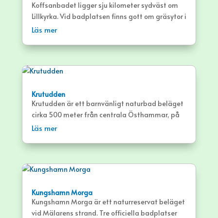
Koffsanbadet ligger sju kilometer sydväst om
Lillkyrka. Vid badplatsen finns gott om gräsytor i
både sol och skugga och en sandstrand.
Läs mer
Krutudden
Krutudden är ett barnvänligt naturbad beläget
cirka 500 meter från centrala Östhammar, på
en udde som sträcker sig ut i
Läs mer
Östhammarsfjärden.
Kungshamn Morga
Kungshamn Morga är ett naturreservat beläget
vid Mälarens strand. Tre officiella badplatser