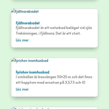
Fjällnorabadet
Fjällnorabadet är ett naturbad beläget vid sjön
Trehörningen, i Fjällnora. Det är ett stort,
lättillgängligt bad med sandstrand och stora
Läs mer
gräsytor.
Fyrishov inomhusbad
I simhallen är bassängen 50×25 m och det finns
ett hopptorn med avsatser på 3,5,7.5 och 10
meter samt en svikt (trampolin) på 1 och 3 m
Läs mer
höjd. Det finns olika simbanor för motionärer
som vill simma långsamt, snabbt eller medley.