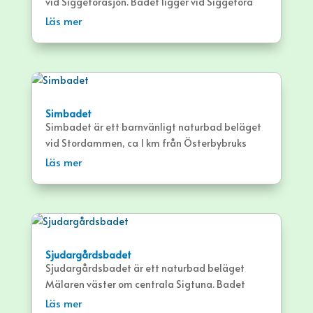
vid Siggeforasjön. Badet ligger vid Siggefora
Camping och bjuder på långgrunt vatten.
Läs mer
Simbadet
Simbadet är ett barnvänligt naturbad beläget
vid Stordammen, ca 1 km från Österbybruks
centrum.
Läs mer
Sjudargårdsbadet
Sjudargårdsbadet är ett naturbad beläget
Mälaren väster om centrala Sigtuna. Badet
erbjuder både sandstrand och gräsytor.
Läs mer