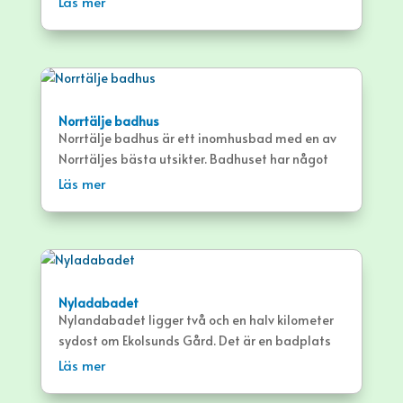
Läs mer
gräsytor.
Norrtälje badhus
Norrtälje badhus är ett inomhusbad med en av
Norrtäljes bästa utsikter. Badhuset har något
för alla att njuta av och i.
Läs mer
Nyladabadet
Nylandabadet ligger två och en halv kilometer
sydost om Ekolsunds Gård. Det är en badplats
med gott om gräsytor och sandstrand.
Läs mer