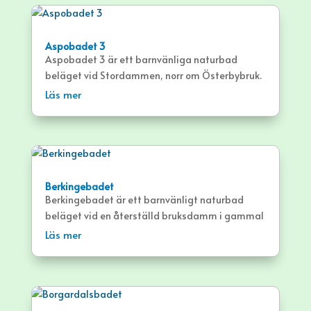
Aspobadet 3
Aspobadet 3 är ett barnvänliga naturbad
beläget vid Stordammen, norr om Österbybruk.
Här är erbjuds stora gräsytor och långgrunt bad
Läs mer
med sandbotten intill camping.
Berkingebadet
Berkingebadet är ett barnvänligt naturbad
beläget vid en återställd bruksdamm i gammal
bruksmiljö cirka 8 km norr om Forsmark.
Läs mer