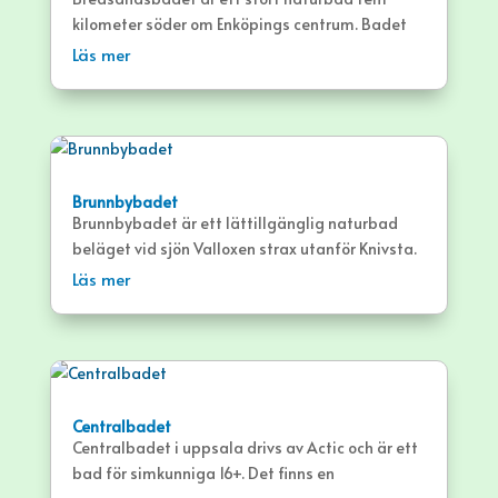
kilometer söder om Enköpings centrum. Badet
erbjuder bland annat en över 500 meter lång
Läs mer
sandstrand.
Brunnbybadet
Brunnbybadet är ett lättillgänglig naturbad
beläget vid sjön Valloxen strax utanför Knivsta.
Badet bjuder bland annat på en stor strand i
Läs mer
söderläge.
Centralbadet
Centralbadet i uppsala drivs av Actic och är ett
bad för simkunniga 16+. Det finns en