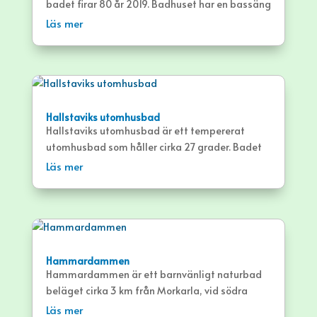
badet firar 80 år 2019. Badhuset har en bassäng
och cafeteria.
Läs mer
Hallstaviks utomhusbad
Hallstaviks utomhusbad är ett tempererat
utomhusbad som håller cirka 27 grader. Badet
har en småbarnsdel, ungdomsdel samt en
Läs mer
vuxendel med simbassäng
Hammardammen
Hammardammen är ett barnvänligt naturbad
beläget cirka 3 km från Morkarla, vid södra
delen av Hammardammen. Badet erbjuder
Läs mer