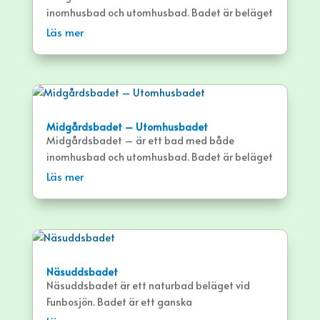
inomhusbad och utomhusbad. Badet är beläget
i Märsta.
Inomhusbadet
är öppet året om och
Läs mer
erbjuder bland annat 4 bassänger.
Information om
utomhusbadet
finns i separat
post som du finner här:
Midgårdsbadet –
Utomhusbadet
Midgårdsbadet – Utomhusbadet
Midgårdsbadet – är ett bad med både
inomhusbad och utomhusbad. Badet är beläget
i Märsta.
Utomhusbadet
är säsongsöppet och
Läs mer
erbjuder bland annat 4 bassänger.
Information om
inomhusbadet
finns i separat
post som du finner här:
Midgårdsbadet –
Inomhusbadet
Näsuddsbadet
Näsuddsbadet är ett naturbad beläget vid
Funbosjön. Badet är ett ganska
litet, lättillgängligt bad med sandstrand och