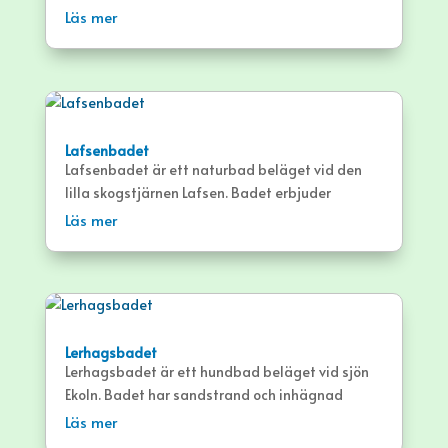
med livboj finns; Oxtorget, Rörviken och
Läs mer
Sandviken.
Lafsenbadet
Lafsenbadet är ett naturbad beläget vid den
lilla skogstjärnen Lafsen. Badet erbjuder
gräsytor, brygga och sandstrand.
Läs mer
Lerhagsbadet
Lerhagsbadet är ett hundbad beläget vid sjön
Ekoln. Badet har sandstrand och inhägnad
gräsyta.
Läs mer