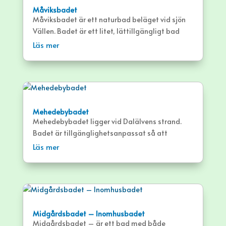
Måviksbadet
Måviksbadet är ett naturbad beläget vid sjön
Vällen. Badet är ett litet, lättillgängligt bad
med en sandstrand, brygga och gräsytor.
Läs mer
Mehedebybadet
Mehedebybadet ligger vid Dalälvens strand.
Badet är tillgänglighetsanpassat så att
personer med fysiska funktionsvariationer
Läs mer
lättare ska kunna ta sig ner i vattnet.
Midgårdsbadet – Inomhusbadet
Midgårdsbadet – är ett bad med både