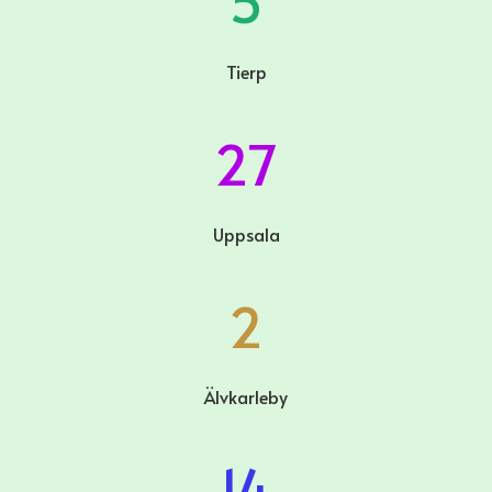
5
Tierp
27
Uppsala
2
Älvkarleby
14