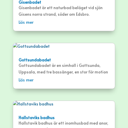
Gisenbadet
Gisenbadet är ett naturbad beläget vid sjön
Gisens norra strand, söder om Edsbro.
Läs mer
Gottsundabadet
Gottsundabadet är en simhall i Gottsunda,
Uppsala, med tre bassänger, en stor för motion
och träningssimmare samt ett par mindre för
Läs mer
undervisning och barn.
Hallstaviks badhus
Hallstavik badhus är ett inomhusbad med anor,