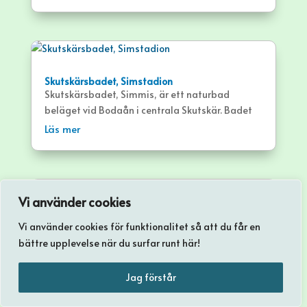
Skutskärsbadet, Simstadion
Skutskärsbadet, Simmis, är ett naturbad
beläget vid Bodaån i centrala Skutskär. Badet
erbjuder bland annat gräsytor, mindre
Läs mer
sandstrand och bryggor.
Vi använder cookies
Skyttorpsbadet
Vi använder cookies för funktionalitet så att du får en
Skyttorpsbadet är ett naturbad beläget vid
bättre upplevelse när du surfar runt här!
Fyrisån, i Skyttorp. Det är ett litet och
lättillgängligt bad med sandstrand och
Läs mer
Jag förstår
gräsytor.