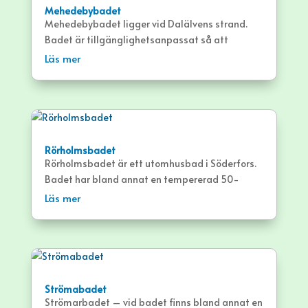
Mehedebybadet
Mehedebybadet ligger vid Dalälvens strand.
Badet är tillgänglighetsanpassat så att
personer med fysiska funktionsvariationer
Läs mer
lättare ska kunna ta sig ner i vattnet.
Rörholmsbadet
Rörholmsbadet är ett utomhusbad i Söderfors.
Badet har bland annat en tempererad 50-
meters bassäng och två mindre barnbassänger.
Läs mer
Strömabadet
Strömarbadet – vid badet finns bland annat en