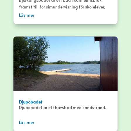
Björkängsbadet är ett bad i Karlholmsbruk
främst till för simundervisning för skolelever,
men badet har öppet på fredagkvällar för
Läs mer
allmänheten.
Djupöbadet
Djupöbadet är ett havsbad med sandstrand.
Läs mer