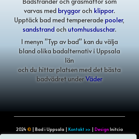
Badstränder och gräsmattor som
varvas med
bryggor
och
klippor
.
Upptäck bad med tempererade
pooler
,
sandstrand
och
utomhusduschar
.
I menyn ”Typ av bad” kan du välja
bland olika badalternativ i Uppsala
län
och du hittar platsen med det bästa
badvädret under
Väder
2024
©
| Bad i Uppsala |
Kontakt >>
|
Design
Initcia
Uppsala