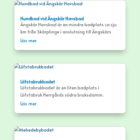
Hundbad vid Ängskär Havsbad
Ängskär Havsbad är en mindre badplats ca sju
km från Skärplinge i anslutning till Ängskärs
Camping. Havsbadet bjuder på både långgrund
Läs mer
sandstrand och klippor. Du är välkommen att
bada med din hund på stranden strax söder om
den allmänna badstranden.
Löfstabrukbadet
Löfstabrukbadet är en liten badplats i
Löfstabruk Herrgårds södra bruksdamm.
Läs mer