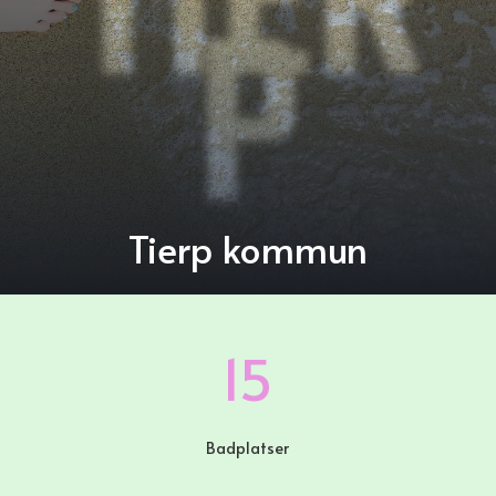
TIER
P
Tierp kommun
15
Badplatser