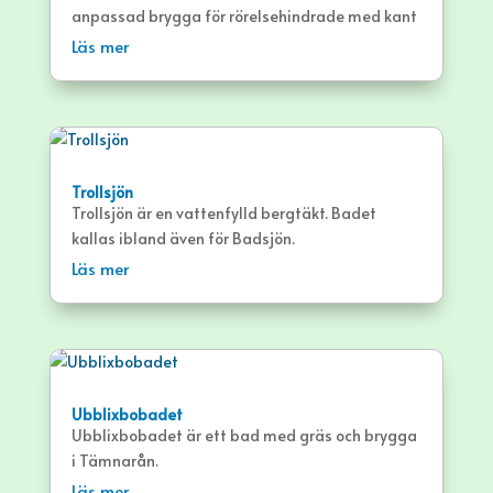
anpassad brygga för rörelsehindrade med kant
på 10 cm och bred ramp ut.
Läs mer
Trollsjön
Trollsjön är en vattenfylld bergtäkt. Badet
kallas ibland även för Badsjön.
Läs mer
Ubblixbobadet
Ubblixbobadet är ett bad med gräs och brygga
i Tämnarån.
Läs mer