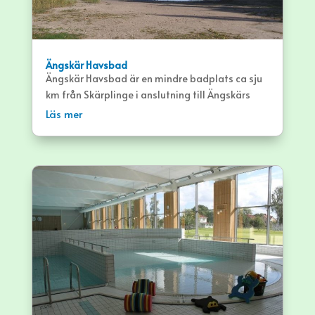
Ängskär Havsbad
Ängskär Havsbad är en mindre badplats ca sju
km från Skärplinge i anslutning till Ängskärs
Camping. Havsbadet bjuder på både långgrund
Läs mer
sandstrand och klippor.