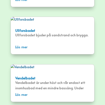
Ullforsbadet
Ullforsbadet bjuder på sandstrand och brygga.
Läs mer
Vendelbadet
Vendelbadet är under höst och vår endast ett
inomhusbad med en mindre bassäng. Under
sommaren öppnar badet sitt utomhusbad med
Läs mer
två bassänger och hopptorn. Badet ligger i
Örbyhus.