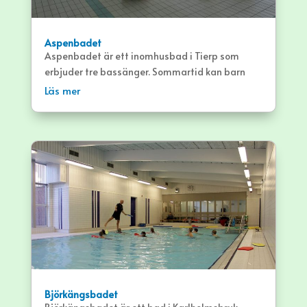
Aspenbadet
Aspenbadet är ett inomhusbad i Tierp som
erbjuder tre bassänger. Sommartid kan barn
även plaska i en liten bassäng utomhus.
Läs mer
Björkängsbadet