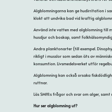
Algblomningarna kan ge hudirritation i s
klokt att undvika bad vid kraftig algblomnin
Använd inte vatten med algblomning till ma
husdjur och boskap, samt Folkhälsomyndi
Andra planktonarter (till exempel. Dinoph
rikligt i musslor som sedan äts av människ
konsumtion. Livsmedelsverket utför regelbun
Algblomning kan också orsaka fiskdödlighe
ruttnar.
Läs SMHI:s frågor och svar om alger, samt
Hur ser algblomning ut?