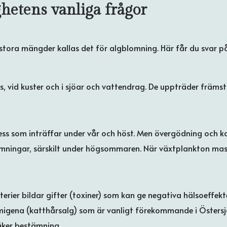
hetens vanliga frågor
g i stora mängder kallas det för algblomning. Här får du svar
s, vid kuster och i sjöar och vattendrag. De uppträder främ
ess som inträffar under vår och höst. Men övergödning och k
gblomningar, särskilt under högsommaren. När växtplankton ma
rier bildar gifter (toxiner) som kan ge negativa hälsoeffekte
igena (katthårsalg) som är vanligt förekommande i Östersj
säker bestämning.