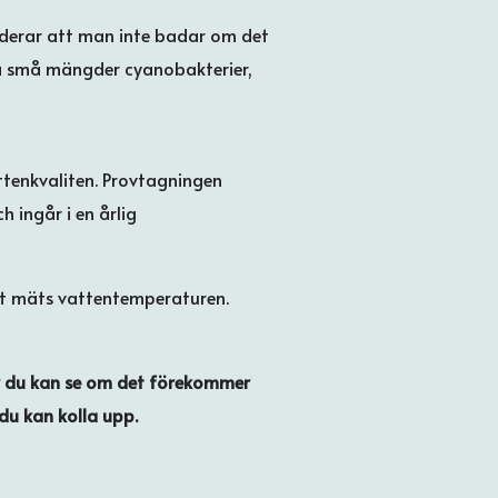
nderar att man inte badar om det
ra små mängder cyanobakterier,
ttenkvaliten. Provtagningen
 ingår i en årlig
gt mäts vattentemperaturen.
är du kan se om det förekommer
du kan kolla upp.