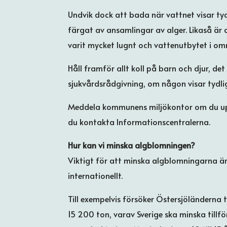
Undvik dock att bada när vattnet visar tyd
färgat av ansamlingar av alger. Likaså är
varit mycket lugnt och vattenutbytet i omr
Håll framför allt koll på barn och djur, det
sjukvårdsrådgivning, om någon visar tyd
Meddela kommunens miljökontor om du upp
du kontakta Informationscentralerna.
Hur kan vi minska algblomningen?
Viktigt för att minska algblomningarna är
internationellt.
Till exempelvis försöker Östersjöländerna t
15 200 ton, varav Sverige ska minska till