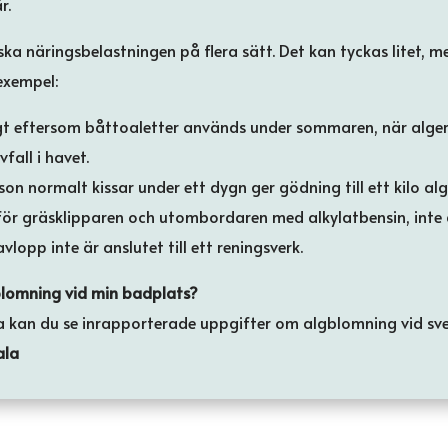
r.
ska näringsbelastningen på flera sätt. Det kan tyckas litet, 
exempel:
igt eftersom båttoaletter används under sommaren, när algern
all i havet.
on normalt kissar under ett dygn ger gödning till ett kilo alg
för gräsklipparen och utombordaren med alkylatbensin, inte
vlopp inte är anslutet till ett reningsverk.
blomning vid min badplats?
kan du se inrapporterade uppgifter om algblomning vid sve
ala