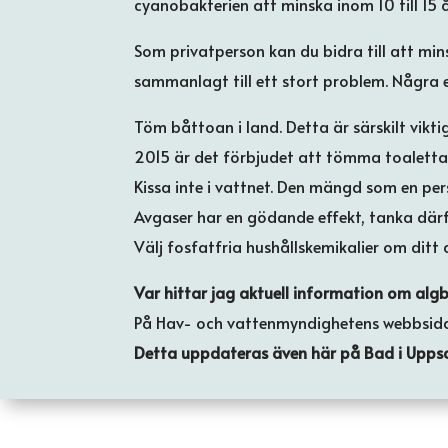
cyanobakterien att minska inom 10 till 15 å
Som privatperson kan du bidra till att min
sammanlagt till ett stort problem. Några 
Töm båttoan i land. Detta är särskilt vikt
2015 är det förbjudet att tömma toalettavf
Kissa inte i vattnet. Den mängd som en pers
Avgaser har en gödande effekt, tanka där
Välj fosfatfria hushållskemikalier om ditt a
Var hittar jag aktuell information om alg
På Hav- och vattenmyndighetens webbsida 
Detta uppdateras även här på Bad i Upps