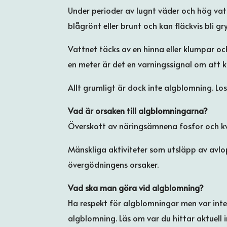
Under perioder av lugnt väder och hög vat
blågrönt eller brunt och kan fläckvis bli g
Vattnet täcks av en hinna eller klumpar oc
en meter är det en varningssignal om att 
Allt grumligt är dock inte algblomning. Lo
Vad är orsaken till algblomningarna?
Överskott av näringsämnena fosfor och kv
Mänskliga aktiviteter som utsläpp av avlo
övergödningens orsaker.
Vad ska man göra vid algblomning?
Ha respekt för algblomningar men var int
algblomning. Läs om var du hittar aktuell 