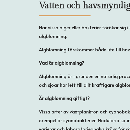
Vatten och havsmyndig
När vissa alger eller bakterier förökar si
algblomning.
Algblomning förekommer både ute till hav
Vad är algblomning?
Algblomning är i grunden en naturlig proc
och sjöar har lett till allt kraftigare al
Är algblomning giftigt?
Vissa arter av växtplankton och cyanobakte
exempel är cyanobakterien Nodularia spum
varierar och laboratorieanalys krävs för 