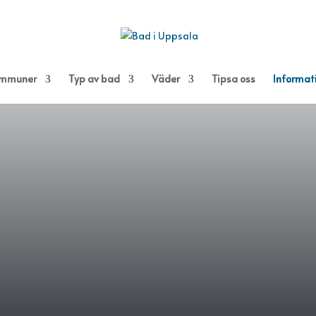
kommuner
Typ av bad
Väder
Tipsa oss
Informat
LGBLOMNI