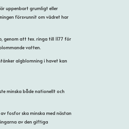
 är uppenbart grumligt eller
mningen försvunnit om vädret har
, genom att tex. ringa till 1177 för
gblommande vatten.
tänker algblomning i havet kan
åste minska både nationellt och
eln av fosfor ska minska med nästan
ningarna av den giftiga