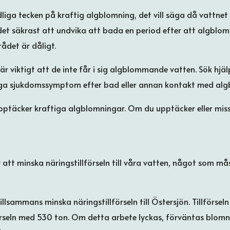
liga tecken på kraftig algblomning, det vill säga då vattnet
 det säkrast att undvika att bada en period efter att algblo
ådet är dåligt.
 är viktigt att de inte får i sig algblommande vatten. Sök hjälp
liga sjukdomssymptom efter bad eller annan kontakt med al
täcker kraftiga algblomningar. Om du upptäcker eller miss
 att minska näringstillförseln till våra vatten, något som m
illsammans minska näringstillförseln till Östersjön. Tillförs
förseln med 530 ton. Om detta arbete lyckas, förväntas blom