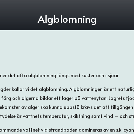
Algblomning
r det ofta algblomning längs med kuster och i sjöar.
er kallar vi det algblomning. Algblomningen är ett naturlig
 färg och algerna bildar ett lager på vattenytan. Lagrets tjo
ekomster av alger ska kunna uppstå krävs det att tillgången 
etydelse är vattnets temperatur, skiktning samt vind – och s
blommande vattnet vid strandbaden domineras av en s.k. cyan