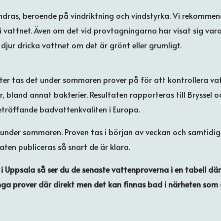
dras, beroende på vindriktning och vindstyrka. Vi rekomme
i vattnet. Även om det vid provtagningarna har visat sig va
djur dricka vattnet om det är grönt eller grumligt.
ter tas det under sommaren prover på för att kontrollera va
bland annat bakterier. Resultaten rapporteras till Bryssel och
räffande badvattenkvaliten i Europa.
a under sommaren. Proven tas i början av veckan och samtidi
aten publiceras så snart de är klara.
i Uppsala så ser du de senaste vattenproverna i en tabell d
nga prover där direkt men det kan finnas bad i närheten som 