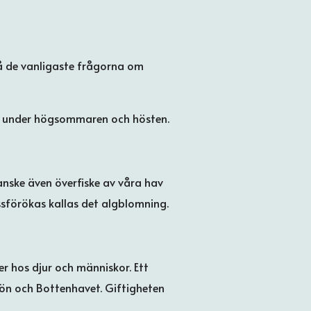
 på de vanligaste frågorna om
st under högsommaren och hösten.
anske även överfiske av våra hav
ssförökas kallas det algblomning.
r hos djur och människor. Ett
ön och Bottenhavet. Giftigheten