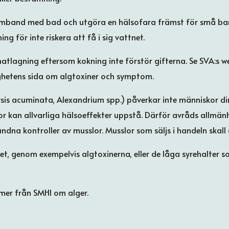
amband med bad och utgöra en hälsofara främst för små barn
g för inte riskera att få i sig vattnet.
tlagning eftersom kokning inte förstör gifterna. Se SVA:s we
ghetens sida om algtoxiner och symptom.
ysis acuminata, Alexandrium spp.) påverkar inte människor d
or kan allvarliga hälsoeffekter uppstå. Därför avråds allmänh
dna kontroller av musslor. Musslor som säljs i handeln skall 
t, genom exempelvis algtoxinerna, eller de låga syrehalter
 mer från SMHI om alger.