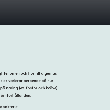
t fenomen och hör till algernas
cklek varierar beroende på hur
på näring (ex. fosfor och kväve)
trömförhållanden.
obakterie.