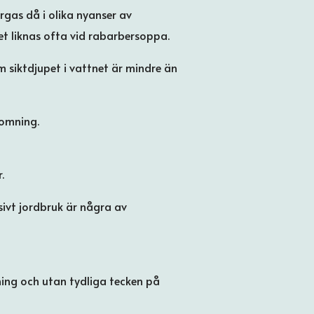
gas då i olika nyanser av
tet liknas ofta vid rabarbersoppa.
m siktdjupet i vattnet är mindre än
lomning.
.
ivt jordbruk är några av
ing och utan tydliga tecken på