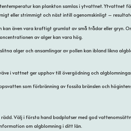
tentemperatur kan plankton samlas i ytvattnet. Ytvattnet fär
rynigt eller strimmigt och näst intill ogenomskinligt – resulta
h kan även vara kraftigt grumlat av små trådar eller gryn. O
koncentrationen av alger kan vara hög.
sslitna alger och ansamlingar av pollen kan ibland likna algb
äve i vattnet ger upphov till övergödning och algblomningar
ppsvatten som förbränning av fossila bränslen och högintens
e rädd. Välj i första hand badplatser med god vattenomsättn
information om algblomning i ditt län.