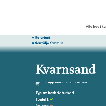
Alla bad i 
« Naturbad
« Norrtälje Kommun
Kvarnsand
Typ av bad:
Naturbad
Toalett:
✔
Brygga:
✖