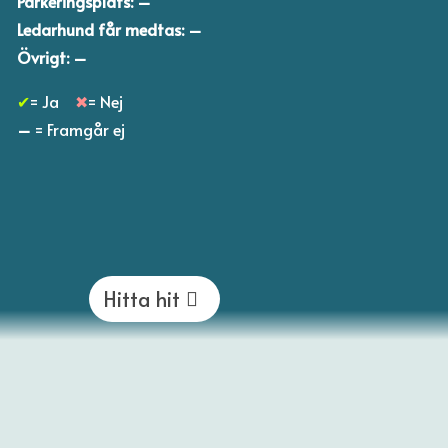
Parkeringsplats: –
Ledarhund får medtas: –
Övrigt: –
✔
= Ja
✖
= Nej
–
= Framgår ej
Hitta hit