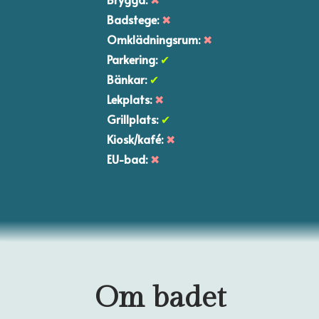
Badstege:
✖
Omklädningsrum:
✖
Parkering:
✔
Bänkar:
✔
Lekplats:
✖
Grillplats:
✔
Kiosk/kafé:
✖
EU-bad:
✖
Om badet