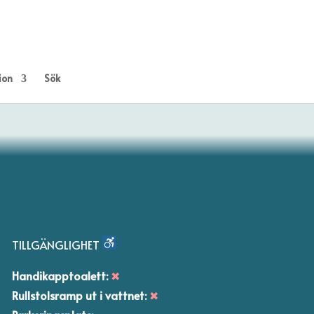
ion
Sök
TILLGÄNGLIGHET
Handikapptoalett:
✖
Rullstolsramp ut i vattnet:
✖