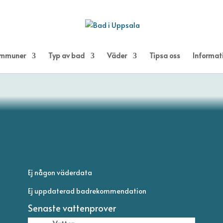
kommuner
Typ av bad
Väder
Tipsa oss
Informat
Ej någon väderdata
Ej uppdaterad badrekommendation
Senaste vattenprover