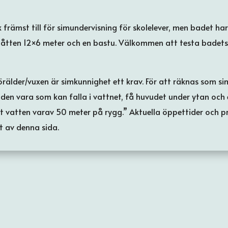
främst till för simundervisning för skolelever, men badet ha
tten 12×6 meter och en bastu. Välkommen att testa badets n
förälder/vuxen är simkunnighet ett krav. För att räknas som 
en vara som kan falla i vattnet, få huvudet under ytan och ef
t vatten varav 50 meter på rygg.” Aktuella öppettider och pr
et av denna sida.