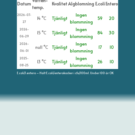
Vatten-
Datum
Kvalitet
Algblomning
E.coli
Entero
temp.
Ingen
2026-07-
14 °C
Tjänligt
59
20
blommning
27
Ingen
2026-
15 °C
Tjänligt
84
30
blommning
06-29
Ingen
2026-
null °C
Tjänligt
17
10
blommning
06-01
Ingen
2025-
13 °C
Tjänligt
26
10
blommning
08-25
E.coli/I.entero – Halt E.coli/enterokocker i cfu/100ml. Under 100 är OK