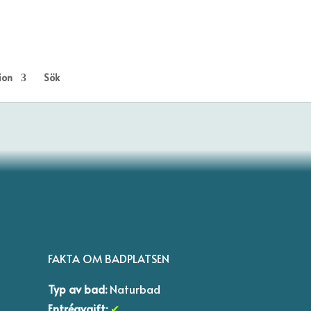
ion
Sök
FAKTA OM BADPLATSEN
Typ av bad:
Naturbad
E
ntréavgift:
✔