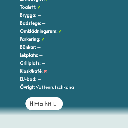
Toalett:
✔
Brygga:
–​
Badstege:
–​
Omklädningsrum:
✔
Parkering:
✔
Bänkar:
–​
Lekplats:
–​
Grillplats:
–​
Kiosk/kafé:
✖
EU-bad:
–​
Övrigt:
Vattenrutschkana
Hitta hit