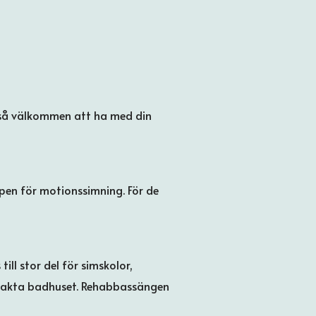
ckså välkommen att ha med din
pen för motionssimning. För de
l stor del för simskolor,
ntakta badhuset. Rehabbassängen