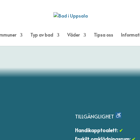
kommuner
Typ av bad
Väder
Tipsa oss
Informat
TILLGÄNGLIGHET
Handikapptoalett:
✔
Enskilt omklädningsrum:
✔