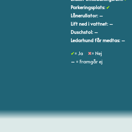
Parkeringsplats:
✔
Lånerullator: –
Lift ned i vattnet: –
Duschstol: –
Ledarhund får medtas: –​
✔
= Ja
✖
= Nej
–
= Framgår ej