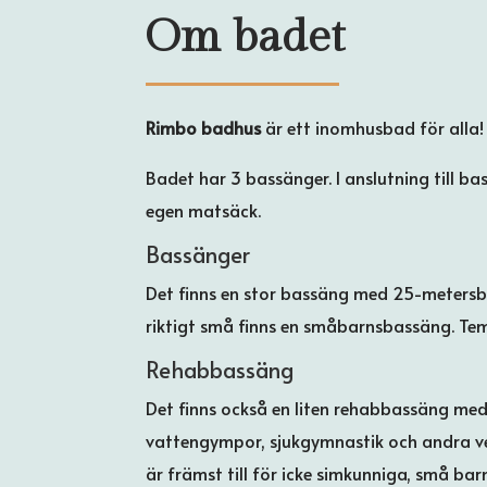
Om badet
Rimbo badhus
är ett inomhusbad för alla!
Badet har 3 bassänger. I anslutning till b
egen matsäck.
Bassänger
Det finns en stor bassäng med 25-metersb
riktigt små finns en småbarnsbassäng. Tem
Rehabbassäng
Det finns också en liten rehabbassäng med
vattengympor, sjukgymnastik och andra v
är främst till för icke simkunniga, små ba