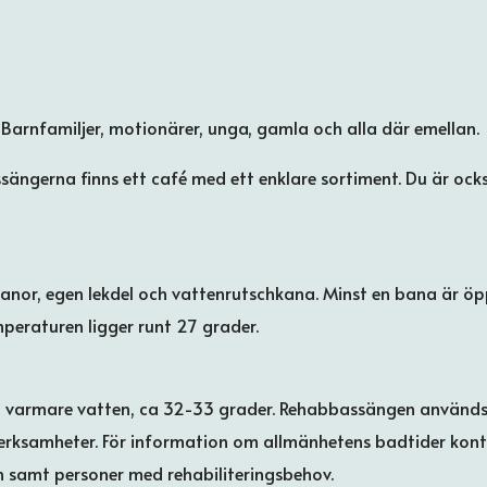
 Barnfamiljer, motionärer, unga, gamla och alla där emellan.
assängerna finns ett café med ett enklare sortiment. Du är o
anor, egen lekdel och vattenrutschkana. Minst en bana är öp
peraturen ligger runt 27 grader.
 varmare vatten, ca 32-33 grader. Rehabbassängen används til
erksamheter. För information om allmänhetens badtider ko
rn samt personer med rehabiliteringsbehov.