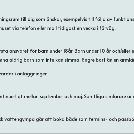
gsrum till dig som önskar, exempelvis till följd av funktions
uset via telefon eller mail tidigast en vecka i förväg.
rsta ansvaret för barn under 18år. Barn under 10 år och/eller 
mna aldrig barn som inte kan simma längre bort än en arml
värdar i anläggningen.
ntinuerligt mellan september och maj. Samtliga simlärare är 
sisk vattengympa går att boka både som termins- och passbo