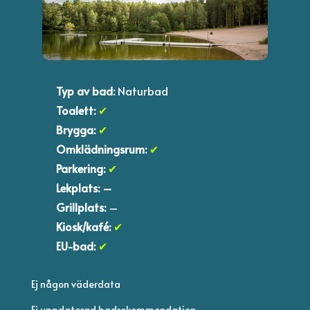
Typ av bad:
Naturbad
Toalett:
✔
Brygga:
✔
Omklädningsrum:
✔
Parkering:
✔
Lekplats:
–
Grillplats:
–
Kiosk/kafé:
✔
EU-bad:
✔
Ej någon väderdata
Ej uppdaterad badrekommendation