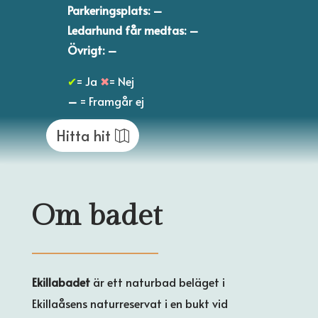
Parkeringsplats: –
Ledarhund får medtas: –
Övrigt: –
✔
= Ja
✖
= Nej
–
= Framgår ej
Hitta hit
Om badet
Ekillabadet
är ett naturbad beläget i
Ekillaåsens naturreservat i en bukt vid