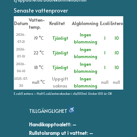
Senaste vattenprover
Vatten-
Datum
Kvalitet
Algblomning
E.coli
Entero
temp.
Ingen
2026-
19 °C
Tjänligt
1
10
blommning
07-21
Ingen
2026-
22 °C
Tjänligt
1
10
blommning
07-01
Ingen
2026-
18 °C
Tjänligt
1
10
blommning
06-10
Uppgift
Ingen
2025-07-
null °C
null
null
saknas
blommning
30
E.coli/I.entero – Halt E.coli/enterokocker i cfu/100ml. Under 100 är OK
TILLGÄNGLIGHET
Handikapptoalett: –
Rullstolsramp ut i vattnet: –