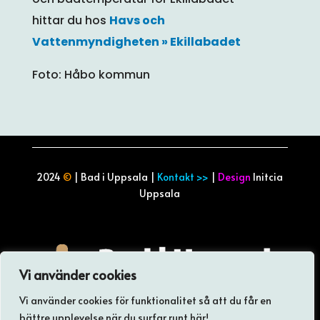
hittar du hos
Havs och
Vattenmyndigheten » Ekillabadet
Foto: Håbo kommun
2024
©
| Bad i Uppsala |
Kontakt >>
|
Design
Initcia
Uppsala
Vi använder cookies
Vi använder cookies för funktionalitet så att du får en
Inget badväder? Spana in vår andra site
bättre upplevelse när du surfar runt här!