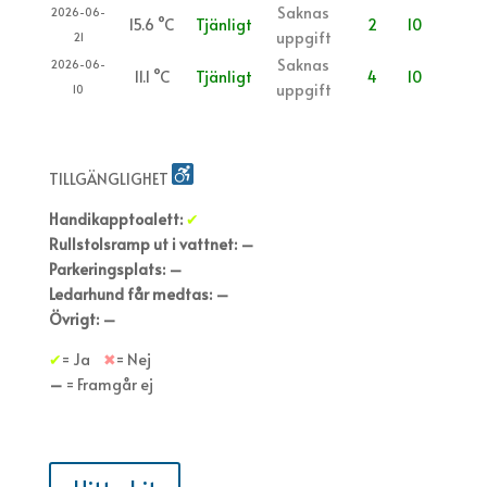
Saknas
2026-06-
15.6 °C
Tjänligt
2
10
uppgift
21
Saknas
2026-06-
11.1 °C
Tjänligt
4
10
uppgift
10
E.coli/I.entero – Halt E.coli/enterokocker i cfu/100ml. Under 100 är OK
TILLGÄNGLIGHET
Handikapptoalett:
✔
Rullstolsramp ut i vattnet: –
Parkeringsplats: –
Ledarhund får medtas: –
Övrigt: –
✔
= Ja
✖
= Nej
–
= Framgår ej