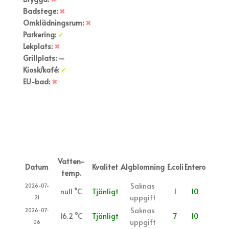
Badstege:
✖
Omklädningsrum:
✖
Parkering:
✔
Lekplats:
✖
Grillplats:
–
Kiosk/kafé:
✔
EU-bad:
✖
Ej någon väderdata
Ej uppdaterad badrekommendation
Senaste vattenprover
Vatten-
Datum
Kvalitet
Algblomning
E.coli
Entero
temp.
Saknas
2026-07-
null °C
Tjänligt
1
10
uppgift
21
Saknas
2026-07-
16.2 °C
Tjänligt
7
10
uppgift
06