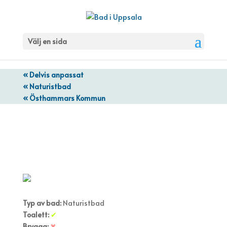
Välj en sida
« Delvis anpassat
« Naturistbad
« Östhammars Kommun
Tallparksbadets naturistbad
Typ av bad:
Naturistbad
Toalett:
✔
Brygga:
✖