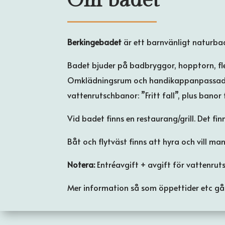
Om badet
Berkingebadet
är ett barnvänligt naturba
Badet bjuder på badbryggor, hopptorn, fle
Omklädningsrum och handikappanpassade toa
vattenrutschbanor: ”Fritt fall”, plus banor
Vid badet finns en restaurang/grill. Det fi
Båt och flytväst finns att hyra och vill ma
Notera:
Entréavgift + avgift för vattenru
Mer information så som öppettider etc gå