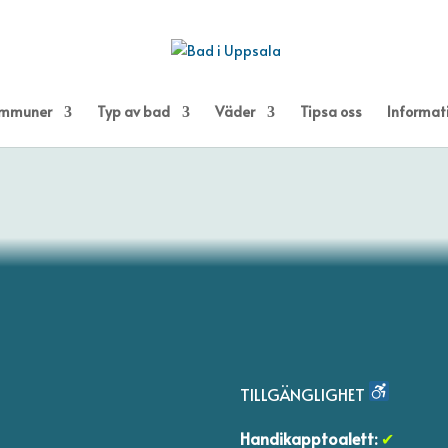
kommuner
Typ av bad
Väder
Tipsa oss
Informat
TILLGÄNGLIGHET
Handikapptoalett:
✔