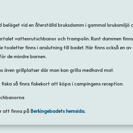
d beläget vid en återställd bruksdamm i gammal bruksmiljö c
rtalet vattenrutschbanor och trampolin. Runt dammen finns 1
letter finns i anslutning till badet. Här finns också en av 
 för de mindre barnen.
nns även grillplatser där man kan grilla medhavd mat.
n fiska så finns fiskekort att köpa i campingens reception.
tschbanorna
r att finna på
Berkingebadets hemsida.