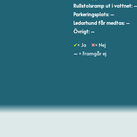
Rullstolsramp ut i vattnet: 
Parkeringsplats: –
Ledarhund får medtas: –
Övrigt: –
✔
= Ja
✖
= Nej
–
= Framgår ej