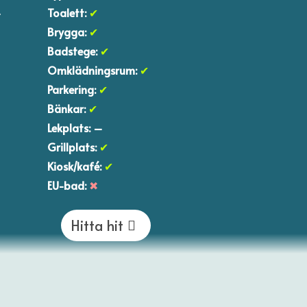
–
Toalett:
✔
Brygga:
✔
Badstege:
✔
Omklädningsrum:
✔
Parkering:
✔
Bänkar:
✔
Lekplats:
–
Grillplats:
✔
Kiosk/kafé:
✔
EU-bad:
✖
Hitta hit