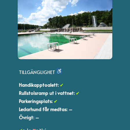
TILLGÄNGLIGHET
Handikapptoalett:
✔
Rullstolsramp ut i vattnet:
✔
Parkeringsplats:
✔
Ledarhund får medtas: –
Övrigt: –
✔
= Ja
✖
= Nej