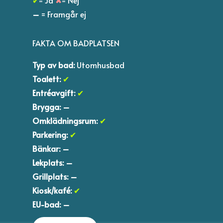
–
= Framgår ej
FAKTA OM BADPLATSEN
Typ av bad:
Utomhusbad
Toalett:
✔
Entréavgift:
✔
Brygga:
–
Omklädningsrum:
✔
Parkering:
✔
Bänkar:
–
Lekplats:
–
Grillplats: –
Kiosk/kafé:
✔
EU-bad:
–