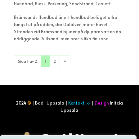
Hundbad
,
Kiosk
,
Parkering
,
Sandstrand
,
Toalett
Brämsands Hundbad är ett hundbad beläget allra
längst ut på udden, där Dalälven möter havet.
Stranden vid Brämsand bjuder på djupare vatten än
närliggande Rullsand, men precis lika fin sand.
Sida 1 av 2
1
2
»
2024
©
| Bad i Uppsala |
Kontakt >>
|
Design
Initcia
Uppsala