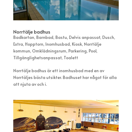
Norrtälje badhus
Badkartan
,
Barnbad
,
Bastu
,
Delvis anpassat
,
Dusch
,
Extra
,
Hopptorn
,
Inomhusbad
,
Kiosk
,
Norrtälje
kommun
,
Omklädningsrum
,
Parkering
,
Pool
,
Tillgänglighetsanpassat
,
Toalett
Norrtälje badhus är ett inomhusbad med en av
Norrtäljes bästa utsikter. Badhuset har något för alla
att njuta av och i.