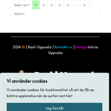
Sida 1 av 7
1
2
3
4
5
...
»
Sista »
2024
©
| Bad i Uppsala |
Kontakt >>
|
Design
Initcia
Uppsala
Vi använder cookies
Vi använder cookies för funktionalitet så att du får en
Inget badväder? Spana in vår andra site
bättre upplevelse när du surfar runt här!
Jag förstår