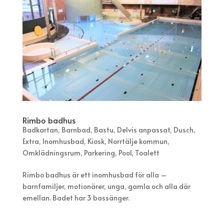
Rimbo badhus
Badkartan
,
Barnbad
,
Bastu
,
Delvis anpassat
,
Dusch
,
Extra
,
Inomhusbad
,
Kiosk
,
Norrtälje kommun
,
Omklädningsrum
,
Parkering
,
Pool
,
Toalett
Rimbo badhus är ett inomhusbad för alla –
barnfamiljer, motionärer, unga, gamla och alla där
emellan. Badet har 3 bassänger.